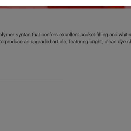
olymer syntan that confers excellent pocket filling and whit
roduce an upgraded article, featuring bright, clean dye sh