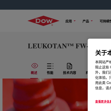
应用
产品
可持续
LEUKOTAN™ FW-2G Pol
关于本
本网站严格
阻止这些 
外，我们还
概述
性能
技术内容
样品选项
化体验。只
用此类 C
信息，请点
查看更多信