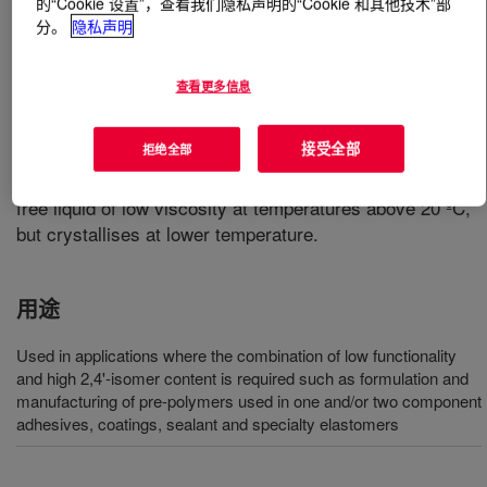
的“Cookie 设置”，查看我们隐私声明的“Cookie 和其他技术”部
分。
隐私声明
什么是
ISONATE™ OP 50GA Pure MDI
?
查看更多信息
A clear to light yellow liquid monomeric diphenylmethane
diisocyanate (MDI) with high 2,4’-isomer content and a
接受全部
拒绝全部
functionality of 2.0. This product is delivered as an
antioxidant free, non stabilised version. It is a solvent
free liquid of low viscosity at temperatures above 20 ºC,
but crystallises at lower temperature.
用途
Used in applications where the combination of low functionality
and high 2,4'-isomer content is required such as formulation and
manufacturing of pre-polymers used in one and/or two component
adhesives, coatings, sealant and specialty elastomers