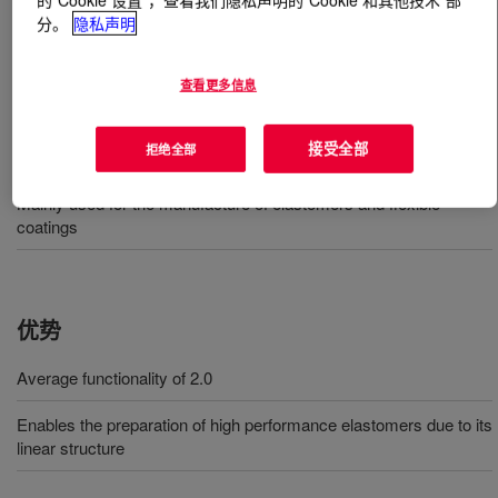
分。
隐私声明
什么是
ISONATE™ M 342 Modified Pure MDI
?
查看更多信息
接受全部
用途
拒绝全部
Mainly used for the manufacture of elastomers and flexible
coatings
优势
Average functionality of 2.0
Enables the preparation of high performance elastomers due to its
linear structure