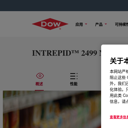
应用
产品
可持续
INTREPID™ 2499 NT Bimoda
关于本
本网站严格
阻止这些 
外，我们还
概述
性能
技术内容
化体验。只
用此类 C
信息，请点
查看更多信