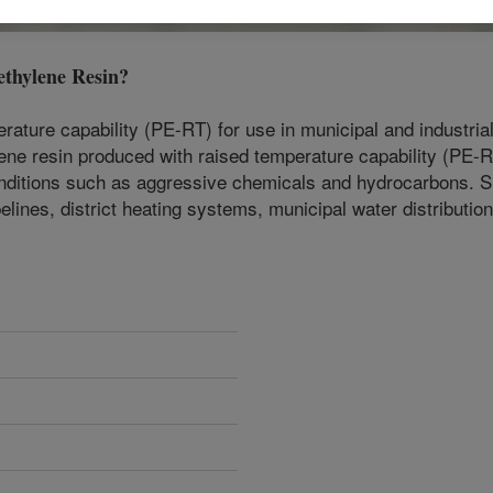
thylene Resin
?
erature capability (PE-RT) for use in municipal and industri
thylene resin produced with raised temperature capability (P
onditions such as aggressive chemicals and hydrocarbons. Sui
pelines, district heating systems, municipal water distributio