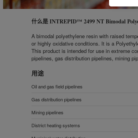
什么是
INTREPID™ 2499 NT Bimodal Polye
A bimodal polyethylene resin with raised temp
or highly oxidative conditions. It is a Polye
This product is intended for use in extreme c
pipelines, gas distribution pipelines, mining pi
用途
Oil and gas field pipelines
Gas distribution pipelines
Mining pipelines
District heating systems