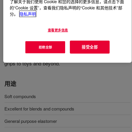
了解关于我们使用 Cookie 和您的选择的更多信息，请点击下面
的“Cookie 设置”，查看我们隐私声明的“Cookie 和其他技术”部
什么是
INFUSE™ 9010 Olefin Block Copolymer
?
分。
隐私声明
A low tack, high tensile strength olefin elastomer for
查看更多信息
formulating soft compounds. It is readily compounded
with a variety of other materials to make simple to
接受全部
拒绝全部
complex blends. Its versatility makes it useful for
providing solutions a range of soft applications, from
grips to toys and beyond.
用途
Soft compounds
Excellent for blends and compounds
General purpose elastomer