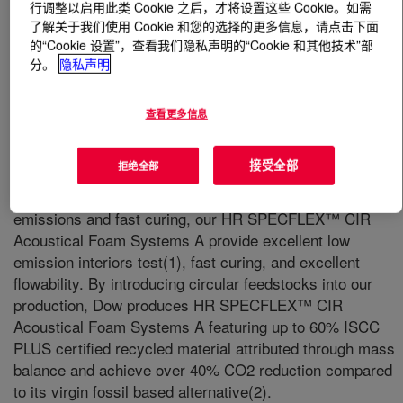
行调整以启用此类 Cookie 之后，才将设置这些 Cookie。如需
了解关于我们使用 Cookie 和您的选择的更多信息，请点击下面
什么是
HR SPECFLEX™ -CIR Acoustical Foam
的“Cookie 设置”，查看我们隐私声明的“Cookie 和其他技术”部
Systems A
?
分。
隐私声明
查看更多信息
接受全部
拒绝全部
For those challenges in producing foam parts with low
emissions and fast curing, our HR SPECFLEX™ CIR
Acoustical Foam Systems A provide excellent low
emission interiors test(1), fast curing, and excellent
flowability. By introducing circular feedstocks into our
production, Dow produces HR SPECFLEX™ CIR
Acoustical Foam Systems A featuring up to 60% ISCC
PLUS certified recycled material attributed through mass
balance and achieve over 40% CO2 reduction compared
to its virgin fossil based alternative(2).