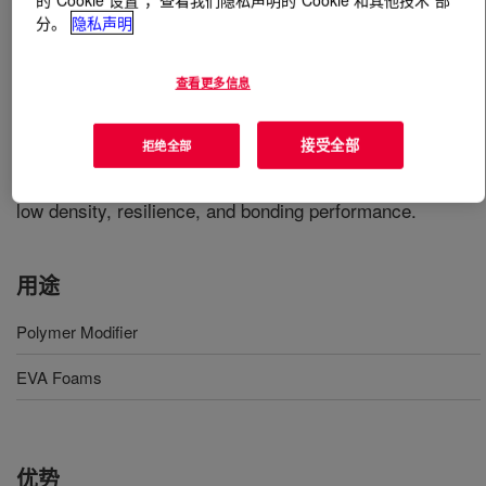
分。
隐私声明
什么是
FUSABOND™ UA514D Functional Polymer
?
查看更多信息
An ethylene based copolymer containing acid
functionality. It is a modifier for EVA (ethylene/vinyl
接受全部
拒绝全部
acetate copolymer)-based crosslinked, compression
molded foams. The product provides a unique balance of
low density, resilience, and bonding performance.
用途
Polymer Modifier
EVA Foams
优势