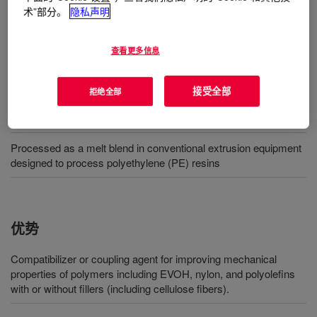
is not intended for extrusion in its pure form in typical
术”部分。
隐私声明
extrusions or coextrusions.
查看更多信息
用途
接受全部
拒绝全部
Polymer modifier for a blend with fillers and polymers including
polyolefins and polyamides
Processed as a melt blend in conventional extrusion equipment
designed to process polyethylene (PE) resins
优势
Compatibilizer or coupling agent for improving mechanical
properties of polymers including EVOH, nylon, and polyolefins
with or without fillers (including cellulose fibers).