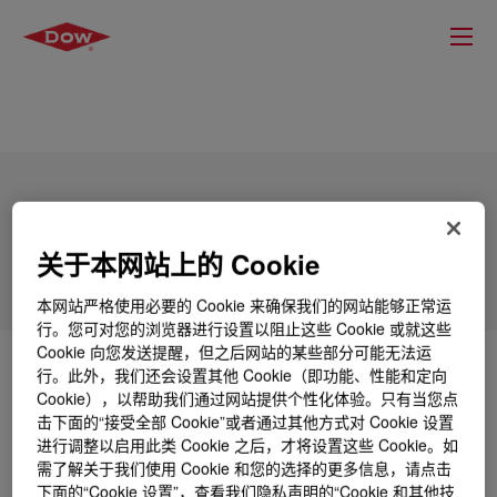
FUSABOND™ E100LG Functional
Polymer
关于本网站上的 Cookie
本网站严格使用必要的 Cookie 来确保我们的网站能够正常运
行。您可对您的浏览器进行设置以阻止这些 Cookie 或就这些
Cookie 向您发送提醒，但之后网站的某些部分可能无法运
什么是
FUSABOND™ E100LG Functional Polymer
?
行。此外，我们还会设置其他 Cookie（即功能、性能和定向
Cookie），以帮助我们通过网站提供个性化体验。只有当您点
击下面的“接受全部 Cookie”或者通过其他方式对 Cookie 设置
An anhydride-modified high density polyethylene,
进行调整以启用此类 Cookie 之后，才将设置这些 Cookie。如
mainly intended for use as a component in a blend with
需了解关于我们使用 Cookie 和您的选择的更多信息，请点击
other polymers including polyolefins and polyamides. It
下面的“Cookie 设置”，查看我们隐私声明的“Cookie 和其他技