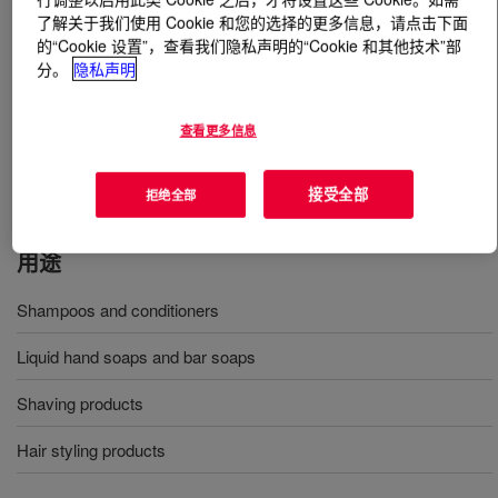
了解关于我们使用 Cookie 和您的选择的更多信息，请点击下面
的“Cookie 设置”，查看我们隐私声明的“Cookie 和其他技术”部
什么是
FOAMYSENSE™ 301 Polymer
?
分。
隐私声明
A water soluble PEG-90M with a relatively low molecular
weight. In a cream, lotion, gel or stick the product will go
查看更多信息
a long way toward making your products glide on
smoothly INCI Name: PEG-90M
接受全部
拒绝全部
用途
Shampoos and conditioners
Liquid hand soaps and bar soaps
Shaving products
Hair styling products