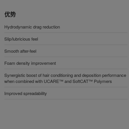
优势
Hydrodynamic drag reduction
Slip/lubricious feel
Smooth after-feel
Foam density improvement
Synergistic boost of hair conditioning and deposition performance
when combined with UCARE™ and SoftCAT™ Polymers
Improved spreadability