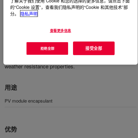
了解关于我们使用 Cookie 和您的选择的更多信息，请点击下面
的“Cookie 设置”，查看我们隐私声明的“Cookie 和其他技术”部
分。
隐私声明
什么是
ENGAGE™ PV 8669 Polyolefin Elastomer
?
An ethylene-octene copolymer that offers excellent
查看更多信息
performance in photovoltaic module encapsulant
applications. ENGAGE™ PV 8669 provides high
接受全部
拒绝全部
transmittance, excellent electrical properties, and
exceptional anti-damp heat aging, anti-UV aging, and
weather resistance properties.
用途
PV module encapsulant
优势