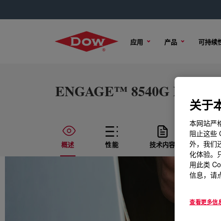
应用
产品
可持续
ENGAGE™ 8540G Polyolefi
关于本
本网站严格
阻止这些 
外，我们还
概述
性能
技术内容
样品
化体验。只
用此类 C
信息，请点
查看更多信