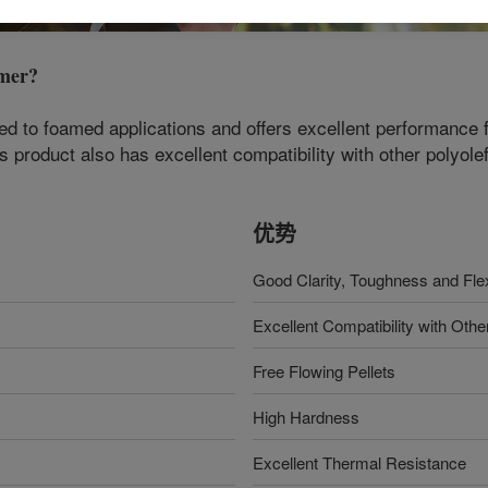
mer
?
ed to foamed applications and offers excellent performance fo
is product also has excellent compatibility with other polyolef
优势
Good Clarity, Toughness and Flexi
Excellent Compatibility with Othe
Free Flowing Pellets
High Hardness
Excellent Thermal Resistance