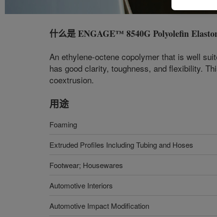
什么是
ENGAGE™ 8540G Polyolefin Elasto
An ethylene-octene copolymer that is well suit
has good clarity, toughness, and flexibility. Th
coextrusion.
用途
Foaming
Extruded Profiles Including Tubing and Hoses
Footwear; Housewares
Automotive Interiors
Automotive Impact Modification