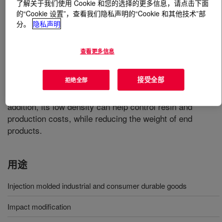
了解关于我们使用 Cookie 和您的选择的更多信息，请点击下面
的“Cookie 设置”，查看我们隐私声明的“Cookie 和其他技术”部
什么是
ENGAGE™ 8401 Polyolefin Elastomer
?
分。
隐私声明
An ethylene-octene copolymer that offers excellent
查看更多信息
performance in durable, flexible injection molded
industrial and consumer goods. This provides high clarity
接受全部
拒绝全部
in products requiring visual inspection and allows the use
of hot runner molds to enhance production efficiency. In
addition, its low density can help control resin and
production costs, while reducing the weight of end
products.
用途
Injection molded industrial and consumer durable goods
Impact modification