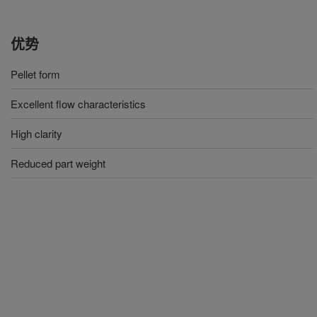
优势
Pellet form
Excellent flow characteristics
High clarity
Reduced part weight