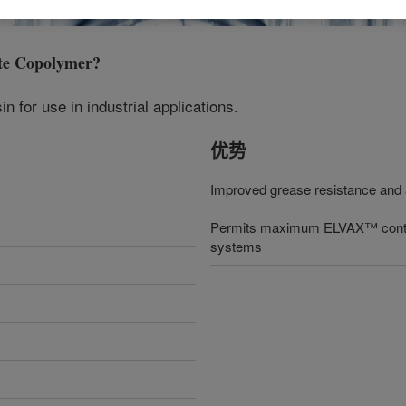
te Copolymer
?
n for use in industrial applications.
优势
Improved grease resistance and 
Permits maximum ELVAX™ content 
systems