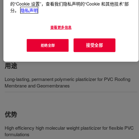
的“Cookie 设置”，查看我们隐私声明的“Cookie 和其他技术”部
分。
隐私声明
什么是
ELVALOY™ HP661 Copolymer
?
查看更多信息
A terpolymer of ethylene, butyl acrylate and carbon
monoxide, which is most commonly used as a PVC
modifier.
接受全部
拒绝全部
用途
Long-lasting, permanent polymeric plasticizer for PVC Roofing
Membrane and Geomembranes
优势
High efficiency high molecular weight plasticizer for flexible PVC
formulations