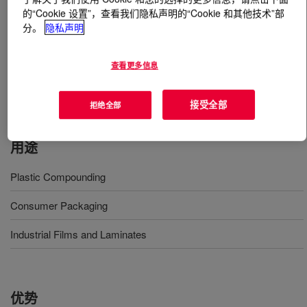
的“Cookie 设置”，查看我们隐私声明的“Cookie 和其他技术”部
分。
隐私声明
什么是
ELVALOY™ AC 3117 Acrylate Copolymer
?
Copolymer of ethylene and butyl acrylate. It is available
查看更多信息
in pellet form for use in conventional extrusion equipment
designed to process polyethylene type resins.
接受全部
拒绝全部
用途
Plastic Compounding
Consumer Packaging
Industrial Films and Laminates
优势