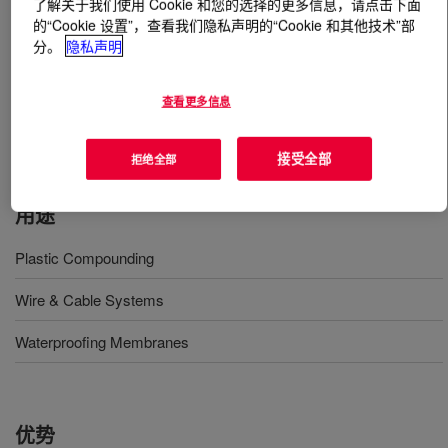
了解关于我们使用 Cookie 和您的选择的更多信息，请点击下面
的“Cookie 设置”，查看我们隐私声明的“Cookie 和其他技术”部
分。
隐私声明
什么是
ELVALOY™ AC 2116 Acrylate Copolymer
?
A copolymer of ethylene and ethyl acrylate. Available in
查看更多信息
pellet form for use in conventional extrusion equipment
designed to process polyethylene type resins.
接受全部
拒绝全部
用途
Plastic Compounding
Wire & Cable Systems
Waterproofing Membranes
优势