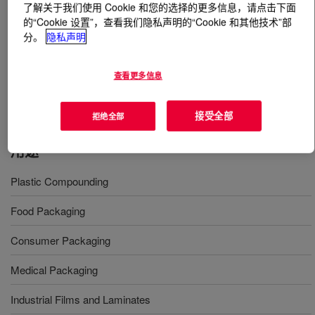
了解关于我们使用 Cookie 和您的选择的更多信息，请点击下面
的“Cookie 设置”，查看我们隐私声明的“Cookie 和其他技术”部
什么是
ELVALOY™ AC 1913 Acrylate Copolymer
?
分。
隐私声明
Copolymer of ethylene and methyl acrylate. It is
查看更多信息
available in pellet form for use in conventional extrusion
equipment designed to process polyethylene type resins.
接受全部
拒绝全部
用途
Plastic Compounding
Food Packaging
Consumer Packaging
Medical Packaging
Industrial Films and Laminates