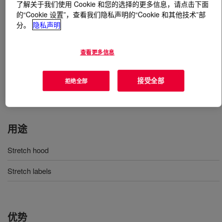
了解关于我们使用 Cookie 和您的选择的更多信息，请点击下面
的“Cookie 设置”，查看我们隐私声明的“Cookie 和其他技术”部
什么是
ELITE™ AT 6101 Enhanced Polyethylene
分。
隐私声明
Resin
?
查看更多信息
A linear low density ethylene copolymer produced
via INSITE™ Technology, processable in blown film
接受全部
mono- and coextrusion equipment designed for
拒绝全部
polyethylene.
用途
Stretch hood
Stretch labels
优势