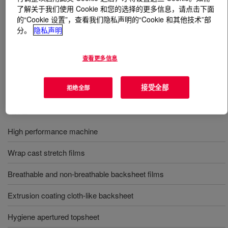
了解关于我们使用 Cookie 和您的选择的更多信息，请点击下面
的“Cookie 设置”，查看我们隐私声明的“Cookie 和其他技术”部
什么是
ELITE™ 5815 Enhanced Polyethylene Resin
?
分。
隐私声明
A linear low density metallocene copolymer produced via
查看更多信息
INSITE™ Technology, processable in cast film mono-
and coextrusion equipment designed for polyethylene.
接受全部
拒绝全部
用途
High performance machine
Wrap cast stretch films
Breathable and non-breathable backsheet films
Extrusion coating cloth-like backsheet
Hygiene apertured topsheet