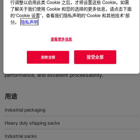
行调整以启用此类 Cookie 之后，才将设置这些 Cookie。如需
了解关于我们使用 Cookie 和您的选择的更多信息，请点击下面
什么是
ELITE™ 5400 G Enhanced Polyethylene
的“Cookie 设置”，查看我们隐私声明的“Cookie 和其他技术”部
Resin
?
分。
隐私声明
A linear low density copolymer produced by INSITE
查看更多信息
Technology, processable in blown film mono- and
coextrusion equipment designed for polyethylene.
接受全部
拒绝全部
Enhanced Polyethylene Resin offers a unique balance of
low heat seal initiation, high impact resistance, good tear
performance, and excellent processability.
用途
Industrial packaging
Heavy duty shipping sacks
Industrial sacks