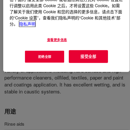
行调整以启用此类 Cookie 之后，才将设置这些 Cookie。如需
了解关于我们使用 Cookie 和您的选择的更多信息，请点击下面
什么是
ECOSURF™ LF-45 Surfactant
?
的“Cookie 设置”，查看我们隐私声明的“Cookie 和其他技术”部
分。
隐私声明
查看更多信息
A water soluble biodegradable nonionic, secondary
接受全部
拒绝全部
alcohol alkoxylate, low foam surfactant used in a wide
variety of applications including hard surface and high
performance cleaners, oilfiled, textiles, paper and paint
and coatings application. It has excellent wetting, and is
stable in caustic systems.
用途
Rinse aids