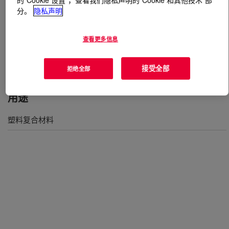
分。
隐私声明
什么是
DOWSIL™ TREFIL F-202 Silicone Powder
?
查看更多信息
100% 活性无卤素粉末硅氧烷。符合 FDA，21 CFR 第
177.2600 节：“可复用的橡胶物品”
接受全部
拒绝全部
用途
塑料复合材料