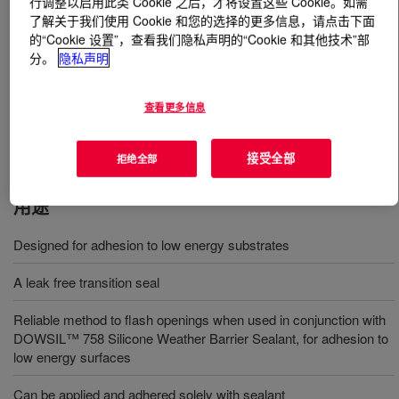
行调整以启用此类 Cookie 之后，才将设置这些 Cookie。如需
了解关于我们使用 Cookie 和您的选择的更多信息，请点击下面
的“Cookie 设置”，查看我们隐私声明的“Cookie 和其他技术”部
什么是
DOWSIL™ Silicone Transition Strip &
分。
隐私声明
System
?
用于遮雨和过渡应用的预制有机硅密封材料可防止空气和
查看更多信息
水渗入
接受全部
拒绝全部
用途
Designed for adhesion to low energy substrates
A leak free transition seal
Reliable method to flash openings when used in conjunction with
DOWSIL™ 758 Silicone Weather Barrier Sealant, for adhesion to
low energy surfaces
Can be applied and adhered solely with sealant