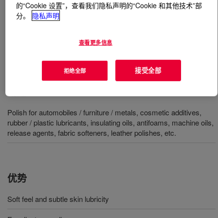
的“Cookie 设置”，查看我们隐私声明的“Cookie 和其他技术”部
分。
隐私声明
什么是
DOWSIL™ SH 200 Fluid 1,000 cSt
?
查看更多信息
100% active, 1,000 cSt, polydimethylsiloxane polymer.
INCI Name: Dimethicone​​
接受全部
拒绝全部
用途
Polish for automobiles / furniture / metals, cosmetic additives,
rubber / plastic lubricants, insulating oils, antifoams, machine oils,
release agents, fabric softeners, leather polishes, etc.
优势
Soft feel and subtle skin lubricity