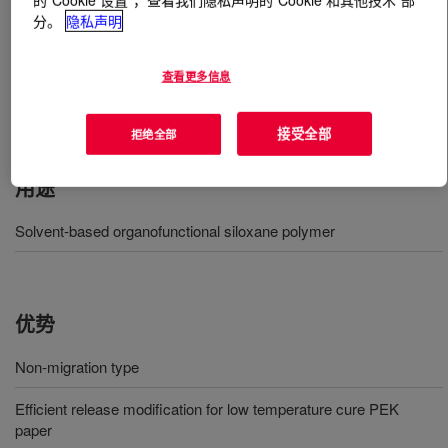
分。
隐私声明
什么是
DOWSIL™ SD 7292 Paper Coating
?
查看更多信息
Cross-linker for solvent-based and solvent-less release
coating modifire.
接受全部
拒绝全部
用途
Solvent-based organofunctional siloxane polymer
优势
Non-migration type
Efficient release modification for low temperature cure PEK
paper