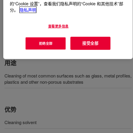
的“Cookie 设置”，查看我们隐私声明的“Cookie 和其他技术”部
分。
隐私声明
什么是
DOWSIL™ R-40 Universal Cleaner
?
查看更多信息
一种专门配制的溶剂混合物，适用于清洁粘合应用（如结
构性上光、隔热玻璃系统、门窗及其他应用）中的各种基
底。
接受全部
拒绝全部
用途
Cleaning of most common surfaces such as glass, metal profiles,
plastics and other non-porous substrates
优势
Cleaning solvent