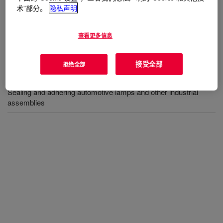
rates demand a flexible yet strong bond.
术”部分。
隐私声明
查看更多信息
用途
Adhere and seal dissimilar materials, where different thermal
接受全部
拒绝全部
expansion rates demand a flexible yet strong bond
Sealing and adhering automotive lamps and other industrial
assemblies