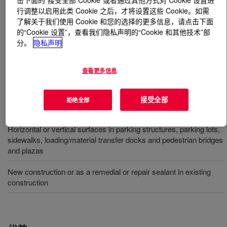
行调整以启用此类 Cookie 之后，才将设置这些 Cookie。如需
了解关于我们使用 Cookie 和您的选择的更多信息，请点击下面
什么是
DOWSIL™ NS Parking Structure Sealant
?
的“Cookie 设置”，查看我们隐私声明的“Cookie 和其他技术”部
分。
隐私声明
一种单组分、冷施、不下垂型硅材料，可在大气湿度下固
化为一种低模量硅橡胶。固化后的硅橡胶仍可灵活运用于
建筑施工应用下所有预计温度范围。
查看更多信息
接受全部
拒绝全部
用途
Horizontal or vertical surfaces in parking structures, parking lots,
sidewalks, loading/material transfer docks and pedestrian bridges
and plazas
New construction or as a remedial or repair sealant in existing
construction