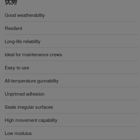
优势
Good weatherability
Resilient
Long-life reliability
Ideal for maintenance crews
Easy to use
All-temperature gunnability
Unprimed adhesion
Seals irregular surfaces
High movement capability
Low modulus