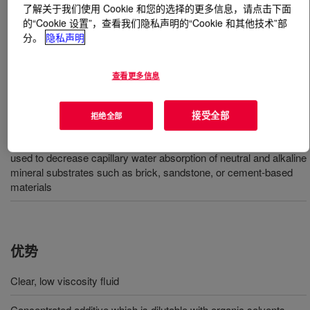
了解关于我们使用 Cookie 和您的选择的更多信息，请点击下面
的“Cookie 设置”，查看我们隐私声明的“Cookie 和其他技术”部
什么是
DOWSIL™ MR-2404 Resin
?
分。
隐私声明
一种用于配制溶剂型防水剂的活性组分。
查看更多信息
用途
接受全部
拒绝全部
For formulating solvent based general purpose water repellent
used to decrease capillary water absorption of neutral and alkaline
mineral substrates such as brick, sandstone, or cement-based
materials
优势
Clear, low viscosity fluid
Concentrated additive which is dilutable with organic solvents