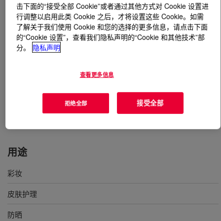
击下面的“接受全部 Cookie”或者通过其他方式对 Cookie 设置进
行调整以启用此类 Cookie 之后，才将设置这些 Cookie。如需
什么是
DOWSIL™ MQ-1640 Flake Resin
?
了解关于我们使用 Cookie 和您的选择的更多信息，请点击下面
的“Cookie 设置”，查看我们隐私声明的“Cookie 和其他技术”部
一种MQ和T丙基硅酮树脂的独特组合。这种树脂技术组合
分。
隐私声明
专用于提供整合柔性薄膜的优异抗转移和耐洗性、以及皮
肤和化妆品应用中的皮肤接触舒适性。即使经拉伸和洗涤
查看更多信息
处理后，DOWSIL MQ-1640 薄片树脂形成的薄膜仍可保
持光滑无损状态。在防晒霜中，它可增强 SPF 耐洗性。
接受全部
拒绝全部
国际化妆品原料命名 (INCI) 名称：三甲基硅烷氧基硅酸
酯（及）聚丙基倍半硅氧烷
用途
彩妆
皮肤护理
防晒