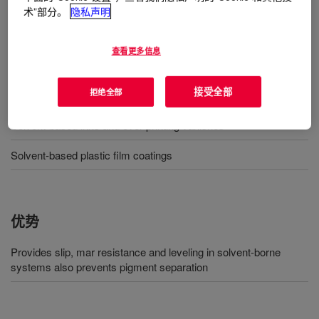
术”部分。
隐私声明
用途
Solvent-based urethane paint for exterior, roof, floor and vehicle
查看更多信息
coatings
接受全部
拒绝全部
Solvent-based coil coatings
Solvent-based inks and over printing vanishes
Solvent-based plastic film coatings
优势
Provides slip, mar resistance and leveling in solvent-borne
systems also prevents pigment separation