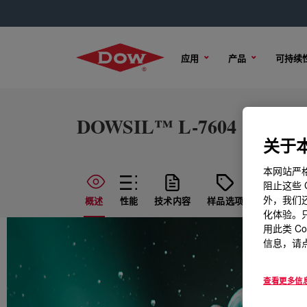
应用
产品
可持续
DOWSIL™ L-7604
关于本
本网站严格
阻止这些 
外，我们还
概述
性能
技术内容
样品选项
购买选项
化体验。只
用此类 C
信息，请点
查看更多信