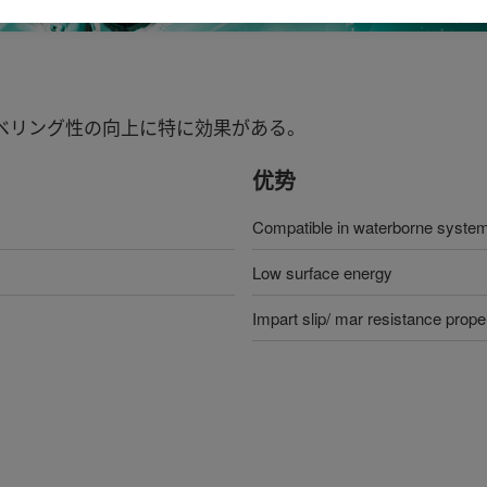
ベリング性の向上に特に効果がある。
优势
Compatible in waterborne syste
Low surface energy
Impart slip/ mar resistance prope