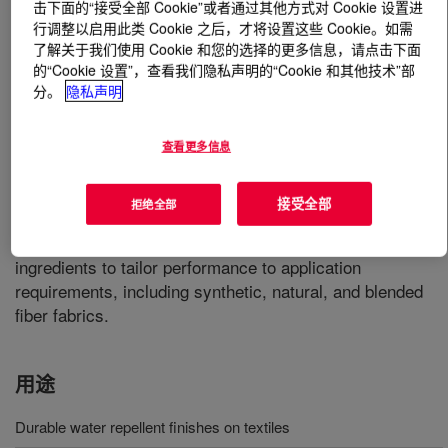
击下面的“接受全部 Cookie”或者通过其他方式对 Cookie 设置进
行调整以启用此类 Cookie 之后，才将设置这些 Cookie。如需
什么是
DOWSIL™ IE-8749 Emulsion
?
了解关于我们使用 Cookie 和您的选择的更多信息，请点击下面
的“Cookie 设置”，查看我们隐私声明的“Cookie 和其他技术”部
分。
隐私声明
查看更多信息
Silicone durable water repellent (DWR) for fashion and
接受全部
拒绝全部
technical textiles. DOWSIL™ IE-8749 Emulsion
concentrate is easy to dilute and combine with other
ingredients to tailor performance to application
requirements, including synthetic, natural, and blended
fiber fabrics.
用途
Durable water repellent finishes on textiles