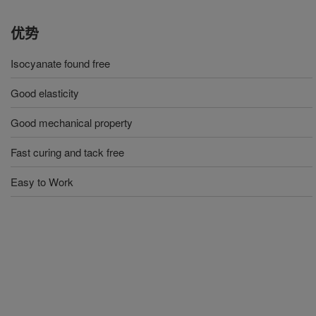
优势
Isocyanate found free
Good elasticity
Good mechanical property
Fast curing and tack free
Easy to Work