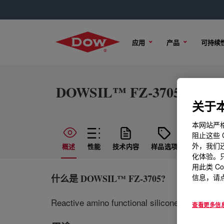
应用
产品
可持续
DOWSIL™ FZ-3705
关于本
本网站严格
阻止这些 
外，我们还
概述
性能
技术内容
样品选项
购买选项
化体验。只
用此类 C
什么是
DOWSIL™ FZ-3705
?
信息，请点
Reactive amino functional silicone (250 cSt).
查看更多信