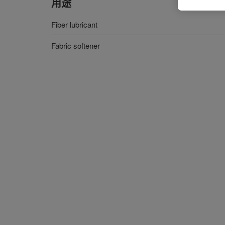
用途
Fiber lubricant
Fabric softener