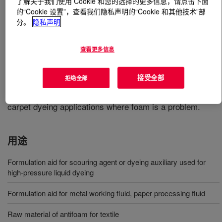
了解关于我们使用 Cookie 和您的选择的更多信息，请点击下面
的“Cookie 设置”，查看我们隐私声明的“Cookie 和其他技术”部
分。
隐私声明
什么是
DOWSIL™ FS Antifoam 544 Compound
?
Water dispersable 100% active silicone antifoam
查看更多信息
compound containing hydrophobic silica, silicone
surfactants and PDMS. Useful in detergents, slurry de-
接受全部
拒绝全部
aeration, liquid detergents. Effective textile antifoam for
use in jet dyeing machines. Useful in general textile and
carpet dyeing applications where foam is a problem.
用途
Formulation aid for scouring agent or dyeing auxiliary used for
high-pressure liquid dyeing
Formulation aid for metal working fluid, paper processing fluid
Raw material of antifoam for textile