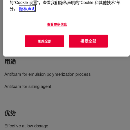
的“Cookie 设置”，查看我们隐私声明的“Cookie 和其他技术”部
分。
隐私声明
什么是
DOWSIL™ FS Antifoam 025
?
查看更多信息
A 20% actives antifoam emulsion for aqueous systems
that is useful in emulsion polymerization during the
stripping process.
接受全部
拒绝全部
用途
Antifoam for emulsion polymerization process
Antifoam for sizing agent
优势
Effective at low dosage