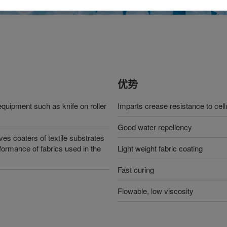
优势
equipment such as knife on roller
Imparts crease resistance to cell
Good water repellency
 coaters of textile substrates
formance of fabrics used in the
Light weight fabric coating
Fast curing
Flowable, low viscosity