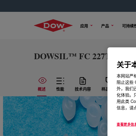
应用
产品
可持续
DOWSIL™ FC 227TS Coat
关于本
本网站严格
阻止这些 
外，我们还
概述
性能
技术内容
样品选项
购买
化体验。只
用此类 C
信息，请点
查看更多信