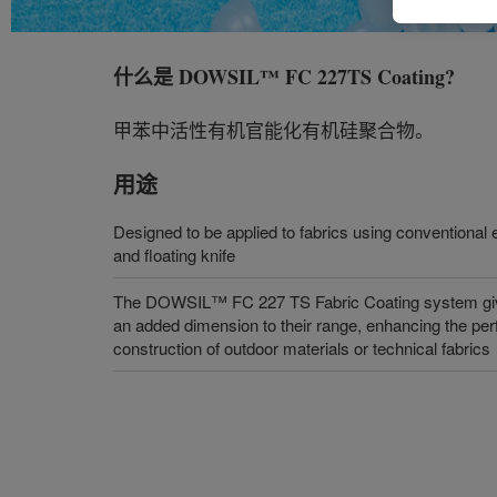
什么是
DOWSIL™ FC 227TS Coating
?
甲苯中活性有机官能化有机硅聚合物。
用途
Designed to be applied to fabrics using conventional 
and floating knife
The DOWSIL™ FC 227 TS Fabric Coating system gives
an added dimension to their range, enhancing the per
construction of outdoor materials or technical fabrics