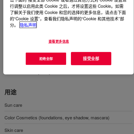
行调整以启用此类 Cookie 之后，才将设置这些 Cookie。如需
了解关于我们使用 Cookie 和您的选择的更多信息，请点击下面
什么是
DOWSIL™ ES-5800 Formulation Aid
?
的“Cookie 设置”，查看我们隐私声明的“Cookie 和其他技术”部
分。
隐私声明
A silicone dispersant for hydrophobized powder (fine
particles, pigments, …) into water phase with carboxy
查看更多信息
modified functionality. It does not contain ethylene oxide
and propylene oxide functionalities. It can be also used
as an additive of W/O formulation for easy to wash out
接受全部
拒绝全部
by soap and as emulsifier for O/W emulsions. INCI
NAME: Carboxydecyl Dimethicone
用途
Sun care
Color Cosmetics (foundations, eye shadow, mascara)
Skin care