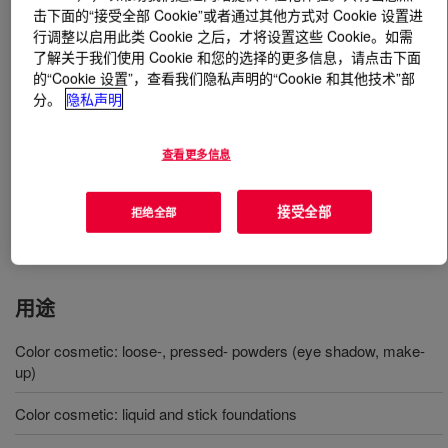
击下面的“接受全部 Cookie”或者通过其他方式对 Cookie 设置进
行调整以启用此类 Cookie 之后，才将设置这些 Cookie。如需
什么是
DOWSIL™ EP-9289 LL Cosmetic Powder
?
了解关于我们使用 Cookie 和您的选择的更多信息，请点击下面
的“Cookie 设置”，查看我们隐私声明的“Cookie 和其他技术”部
一种白色交联二甲基聚硅氧烷弹性体粉末与月桂酰赖氨酸
分。
隐私声明
相结合。此独特的组合能够改善流动并减少结块，从而提
供处理性优异的粉末。此外，粉末设计还允许您创建新型
查看更多信息
纹理，具有良好的压实性能和高皮脂吸收概况。
接受全部
国际化妆品原料命名 (INCI) 名称：聚二甲基硅氧烷/乙烯
拒绝全部
基二甲基硅氧烷交联聚合物（及）月桂酰赖氨酸
用途
Color cosmetic: loose-, pressed- powders (eye shadow, make-
up)
Color cosmetic: liquid and stick foundations