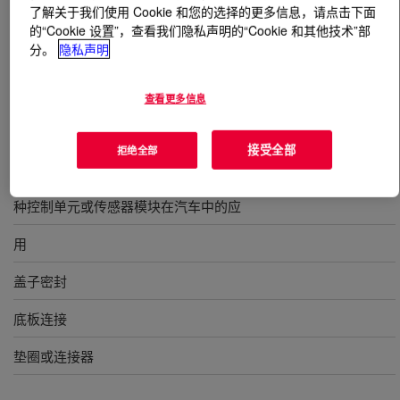
了解关于我们使用 Cookie 和您的选择的更多信息，请点击下面
的“Cookie 设置”，查看我们隐私声明的“Cookie 和其他技术”部
什么是
DOWSIL™ EA-6060 Adhesive A&B
?
分。
隐私声明
双组分非流动有机硅粘合剂，可在中等温度下快速固化，
查看更多信息
从而节省装配产量
接受全部
拒绝全部
用途
种控制单元或传感器模块在汽车中的应
用
盖子密封
底板连接
垫圈或连接器