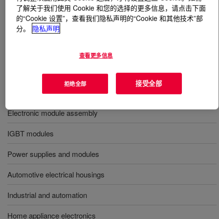
了解关于我们使用 Cookie 和您的选择的更多信息，请点击下面
的“Cookie 设置”，查看我们隐私声明的“Cookie 和其他技术”部
什么是
DOWSIL™ EA-3939 Adhesive
?
分。
隐私声明
Two-part, translucent, non-flowing, low temperature cure,
查看更多信息
high strength silicone adhesive.
接受全部
拒绝全部
用途
Electronic module assembly
IGBT modules
Power supplies and modules
Automotive electrical housings
Industrial and automation
Home appliance electronics