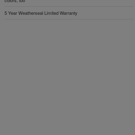
colors, too
5 Year Weatherseal Limited Warranty