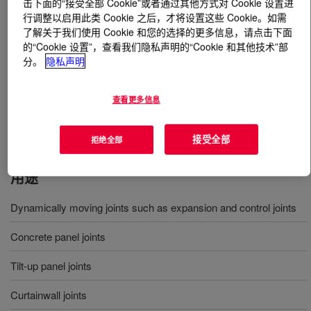
击下面的“接受全部 Cookie”或者通过其他方式对 Cookie 设置进
行调整以启用此类 Cookie 之后，才将设置这些 Cookie。如需
了解关于我们使用 Cookie 和您的选择的更多信息，请点击下面
什么是
DOWSIL™ Contractors Weatherproofing
的“Cookie 设置”，查看我们隐私声明的“Cookie 和其他技术”部
Sealant
?
分。
隐私声明
单组分、湿气固化、中等模量密封胶，可提供持久、弹性
的防水接缝密封，并为大部分无孔基材提供出色的无底涂
查看更多信息
粘合。本品特别适用于动态活动接头的密封。
接受全部
拒绝全部
用途
Dynamically moving joints such as expansion and control joints
Concrete panel joints
Tilt-up panel joints
Curtainwall joints