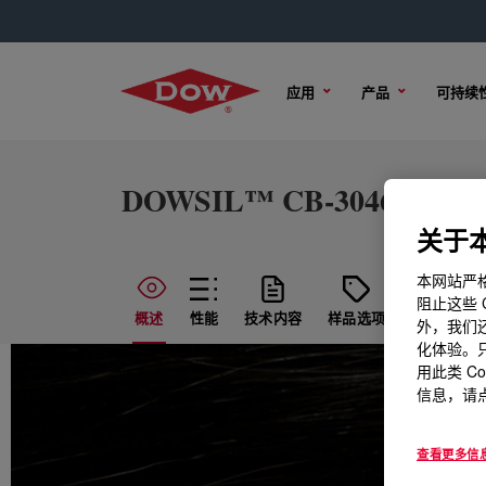
应用
产品
可持续
DOWSIL™ CB-3046 Fluid
关于本
本网站严格
阻止这些 
概述
性能
技术内容
样品选项
购买选项
外，我们还
化体验。只
用此类 C
信息，请点
查看更多信