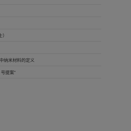
士）
 条中纳米材料的定义
 号提案*