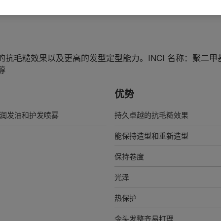
抗毛糙效果以及更高的发型定型能力。INCI 名称：聚二
醇
优势
润发油和护发喷雾
持久卓越的抗毛糙效果
能保持造型和重新造型
保持卷度
光泽
热保护
令头发整齐易打理