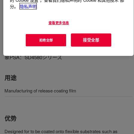
分。
隐私声明
什么是
DOWSIL™ BY 24-903
?
查看更多信息
BY24-903は、シリコーンPSA用剥離剤として開発された
製品で、BY24-903を塗工して作製されたシリコーン粘着
接受全部
拒绝全部
剤用セパレーターは、従来剥離が不可能であったシリコ
ーン粘着テープに対して優れた剥離特性を示します。 対
象PSA：SD4580シリーズ
用途
Manufacturing of release coating film
优势
Designed for to be coated onto flexible substrates such as