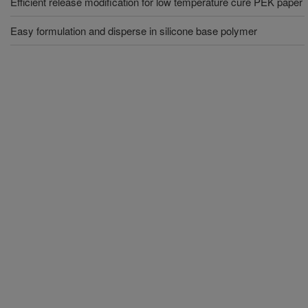
Efficient release modification for low temperature cure PEK paper
Easy formulation and disperse in silicone base polymer