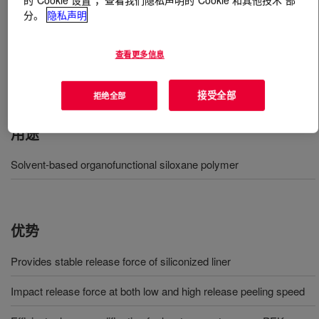
分。
隐私声明
什么是
DOWSIL™ BY 24-842 Additive
?
查看更多信息
A high effective and low release additive for solvent
based release coating.
接受全部
拒绝全部
用途
Solvent-based organofunctional siloxane polymer
优势
Provides stable release force of siliconized liner
Impact release force at both low and high release peeling speed