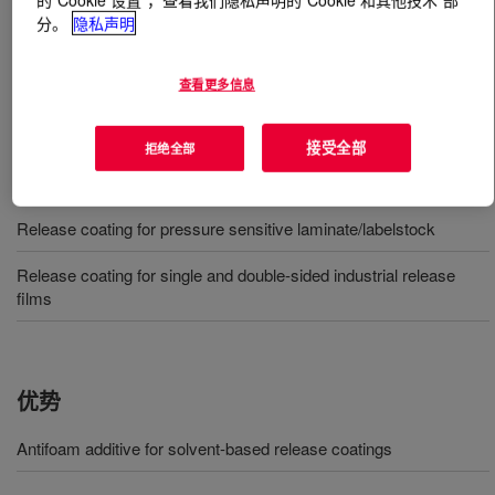
分。
隐私声明
什么是
DOWSIL™ BY 24-4900
?
查看更多信息
Anti form additive for release coating.
接受全部
拒绝全部
用途
Release coating for pressure sensitive laminate/labelstock
Release coating for single and double-sided industrial release
films
优势
Antifoam additive for solvent-based release coatings