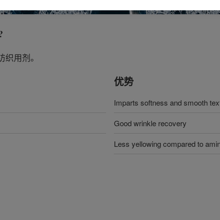
?
纺织用剂。
优势
Imparts softness and smooth tex
Good wrinkle recovery
Less yellowing compared to amin