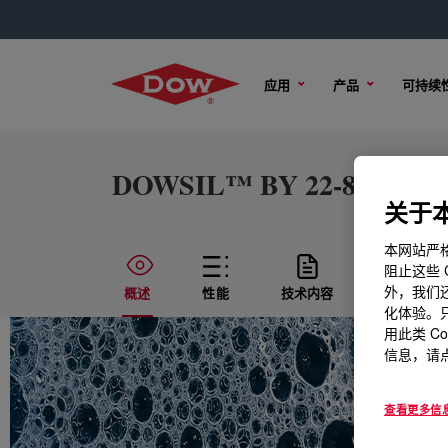
应用
产品
可持续
DOWSIL™ BY 22-818 EX E
关于本
本网站严格
阻止这些 
外，我们还
概述
性能
技术内容
样品选项
化体验。只
用此类 C
信息，请点
查看更多信