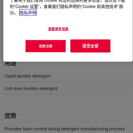
了解关于我们使用 Cookie 和您的选择的更多信息，请点击下面
的“Cookie 设置”，查看我们隐私声明的“Cookie 和其他技术”部
分。
隐私声明
什么是
DOWSIL™ AF-8017 Antifoam
?
Organofunctional Silicone Antifoam Compound designed
查看更多信息
to provide persistent foam control. Useful in anionic
surfactant based foam medias
接受全部
拒绝全部
用途
Liquid laundry detergent
Unit dose laundry detergent
优势
Provides foam control during detergent manufacturing process