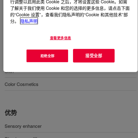
行调整以启用此类 Cookie 之后，才将设置这些 Cookie。如需
了解关于我们使用 Cookie 和您的选择的更多信息，请点击下面
什么是
DOWSIL™ 9566 Silicone Elastomer Blend
?
的“Cookie 设置”，查看我们隐私声明的“Cookie 和其他技术”部
分。
隐私声明
INCI Name: Cyclopentasiloxane (and) Dimethicone/Vinyl
Dimethicone Crosspolymer (and) Dimethicone
查看更多信息
接受全部
拒绝全部
用途
Skin
Color Cosmetics
优势
Sensory enhancer